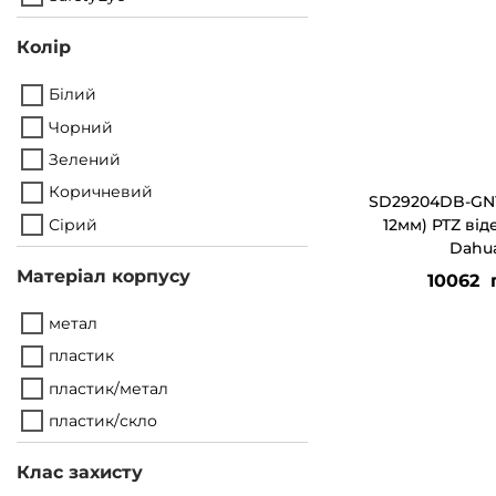
г
т
а
у
Колір
ц
Білий
і
Чорний
ї
Зелений
Коричневий
SD29204DB-GNY
Сірий
12мм) PTZ ві
Dahu
Матеріал корпусу
10062
метал
пластик
пластик/метал
пластик/скло
Клас захисту