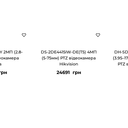
 2МП (2.8-
DS-2DE4415IW-DE(T5) 4МП
DH-SD
деокамера
(5-75мм) PTZ відеокамера
(3.95–1
a
Hikvision
PTZ 
грн
24691
грн