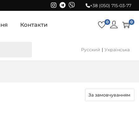
+38 (050) 715-03-77
0
0
ння
Контакти
Русский
Українська