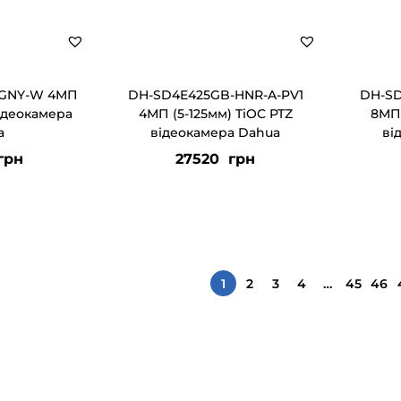
-GNY-W 4МП
DH-SD4E425GB-HNR-A-PV1
DH-SD
відеокамера
4МП (5-125мм) TiOC PTZ
8МП 
a
відеокамера Dahua
ві
грн
27520
грн
1
2
3
4
…
45
46