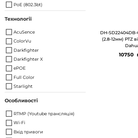
PoE (802.3bt)
Технології
AcuSence
DH-SD22404DB
(2.8-12мм) PTZ 
ColorVu
Dahu
Darkfighter
10750
Darkfighter X
ePOE
Full Color
Starlight
Особливості
RTMP (Youtube трансляція)
Wi-Fi
Вхід тривоги