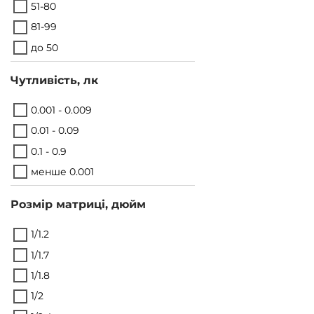
51-80
81-99
до 50
Чутливість, лк
0.001 - 0.009
0.01 - 0.09
0.1 - 0.9
менше 0.001
Розмір матриці, дюйм
1/1.2
1/1.7
1/1.8
1/2