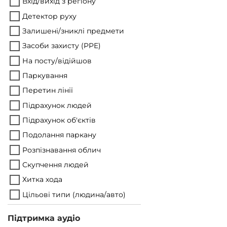
Вхід/вихід з регіону
Детектор руху
Залишені/зниклі предмети
Засоби захисту (PPE)
На посту/відійшов
Паркування
Перетин лінії
Підрахунок людей
Підрахунок об'єктів
Подолання паркану
Розпізнавання облич
Скупчення людей
Хитка хода
Цільові типи (людина/авто)
Підтримка аудіо