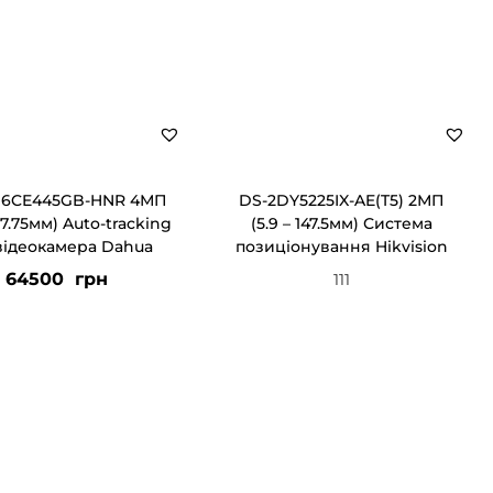
6CE445GB-HNR 4МП
DS-2DY5225IX-AE(T5) 2МП
77.75мм) Auto-tracking
(5.9 – 147.5мм) Система
відеокамера Dahua
позиціонування Hikvision
64500
грн
111