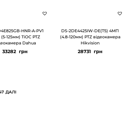
4E825GB-HNR-A-PV1
DS-2DE4425IW-DE(T5) 4МП
(5-125мм) TiOC PTZ
(4.8-120мм) PTZ відеокамера
деокамера Dahua
Hikvision
33282
грн
28731
грн
47
ДАЛІ