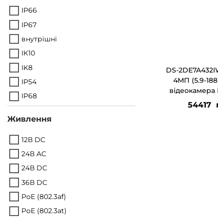
IP66
IP67
внутрішні
ІК10
IK8
DS-2DE7A432I
4МП (5.9-18
IP54
відеокамера 
IP68
54417
Живлення
12В DС
24В AС
24В DС
36В DС
PoE (802.3af)
PoE (802.3at)