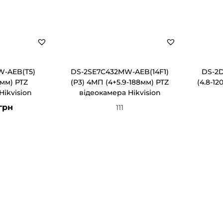
W-AEB(T5)
DS-2SE7C432MW-AEB(14F1)
DS-2
8мм) PTZ
(P3) 4МП (4+5.9-188мм) PTZ
(4.8-1
Hikvision
відеокамера Hikvision
грн
111