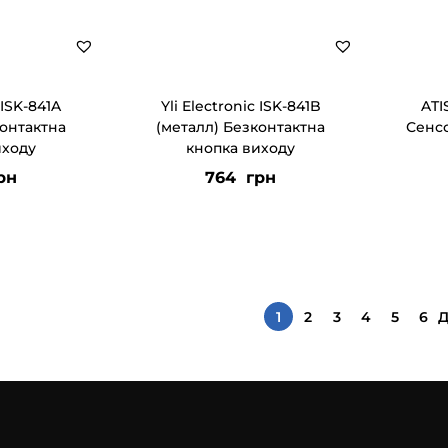
 ISK-841A
Yli Electronic ISK-841B
ATI
контактна
(металл) Безконтактна
Сенс
иходу
кнопка виходу
рн
764
грн
1
2
3
4
5
6
Д