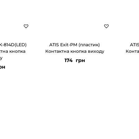
BK-814D(LED)
ATIS Exit-PM (пластик)
ATI
ктна кнопка
Контактна кнопка виходу
Конта
у
174
грн
рн