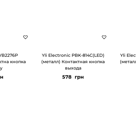
 VB2276P
Yli Electronic PBK-814C(LED)
Yli El
ктна кнопка
(металл) Контактная кнопка
(метал
у
выхода
н
578
грн