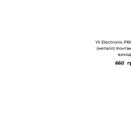
Yli Electronic P
(металл) Конта
виход
660
г