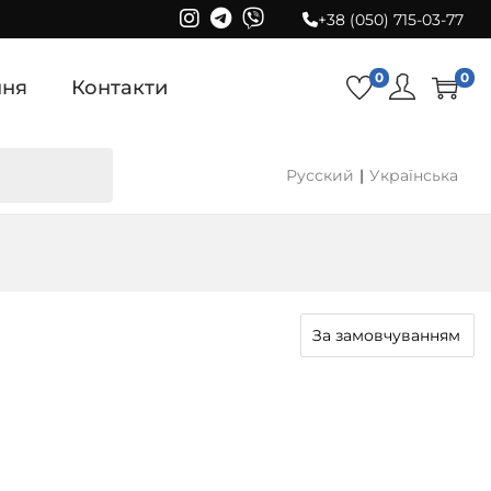
+38 (050) 715-03-77
0
0
ння
Контакти
Русский
Українська