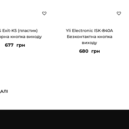
S Exit-K5 (пластик)
Yli Electronic ISK-840A
орна кнопка виходу
Безконтактна кнопка
виходу
677
грн
680
грн
АЛІ