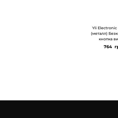
Yli Electronic
(металл) Без
кнопка в
764
г