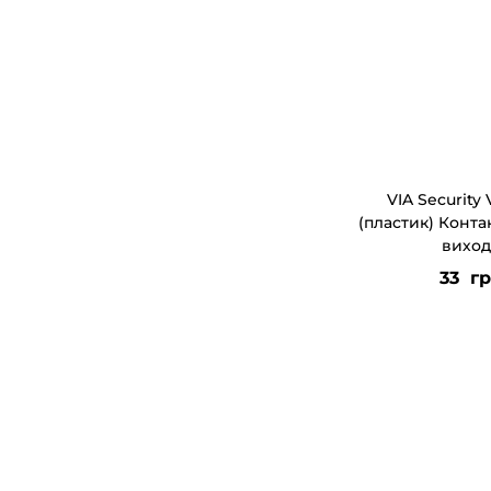
г
т
а
у
ц
і
ї
VIA Security
(пластик) Конта
виход
33
гр