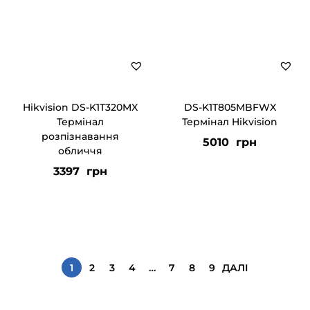
Hikvision DS-K1T320MX
DS-K1T805MBFWX
Термінал
Термінал Hikvision
розпізнавання
5010
грн
обличчя
3397
грн
1
2
3
4
…
7
8
9
ДАЛІ