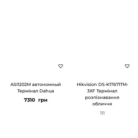
ASI1202M автономный
Hikvision DS-K1T671TM-
Термінал Dahua
3XF Термінал
розпізнавання
7310
грн
обличчя
111