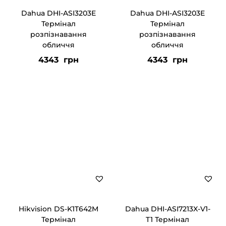
ц
Dahua DHI-ASI3203E
Dahua DHI-ASI3203E
Термінал
Термінал
і
розпізнавання
розпізнавання
ї
обличчя
обличчя
4343
грн
4343
грн
Hikvision DS-K1T642M
Dahua DHI-ASI7213X-V1-
Термінал
T1 Термінал