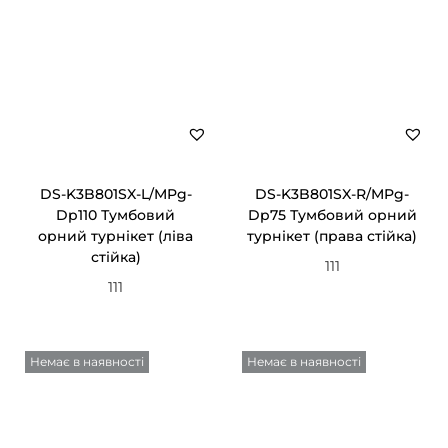
DS-K3B801SX-L/MPg-
DS-K3B801SX-R/MPg-
Dp110 Тумбовий
Dp75 Тумбовий орний
орний турнікет (ліва
турнікет (права стійка)
стійка)
111
111
Немає в наявності
Немає в наявності