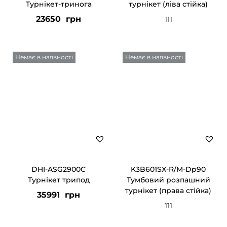
Турнікет-тринога
турнікет (ліва стійка)
23650
грн
111
Немає в наявності
Немає в наявності
DHI-ASG2900C
K3B601SX-R/M-Dp90
Турнікет трипод
Тумбовий розпашний
турнікет (права стійка)
35991
грн
111