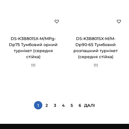
DS-K3B801SX-M/MPg-
DS-K3B801SX-M/M-
Dp75 Тумбовий орний
Dp90-65 Тумбовий
турнікет (cередня
розпашний турнікет
стійка)
(cередня стійка)
111
111
1
2
3
4
5
6
ДАЛІ