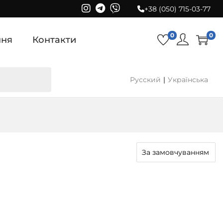
+38 (050) 715-03-77
0
0
ння
Контакти
Русский
Українська