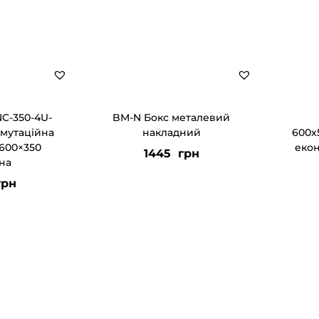
C-350-4U-
BM-N Бокс металевий
мутаційна
накладний
600x
 600×350
екон
1445
грн
на
рн