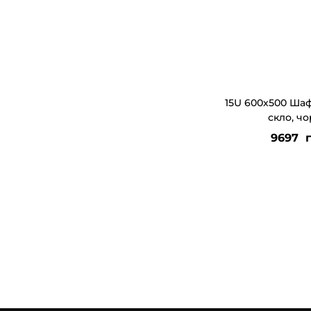
15U 600х500 Ша
скло, ч
9697
г