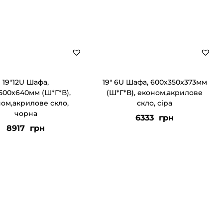
19″12U Шафа,
19″ 6U Шафа, 600x350x373мм
500x640мм (Ш*Г*В),
(Ш*Г*В), економ,акрилове
ом,акрилове скло,
скло, сіра
чорна
6333
грн
8917
грн