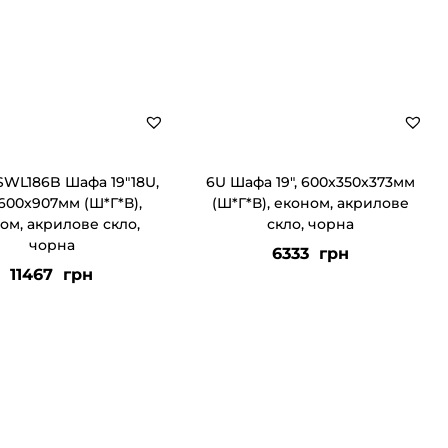
WL186B Шафа 19″18U,
6U Шафа 19″, 600x350x373мм
600x907мм (Ш*Г*В),
(Ш*Г*В), економ, акрилове
ом, акрилове скло,
скло, чорна
чорна
6333
грн
11467
грн