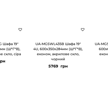
 Шафа 19″
UA-MGSWL435B Шафа 19″
UA-MGS
мм (Ш*Г*В),
4U, 600x350x284мм (Ш*Г*В),
600x
е скло, сіра
економ, акрилове скло,
екон
чорний
рн
5769
грн