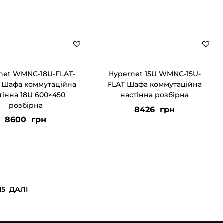
net WMNC-18U-FLAT-
Hypernet 15U WMNC-15U-
 Шафа коммутаційна
FLAT Шафа коммутаційна
тінна 18U 600×450
настінна розбірна
розбірна
8426
грн
8600
грн
15
ДАЛІ