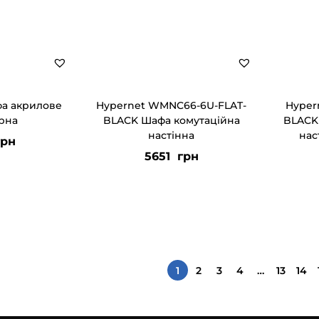
фа акрилове
Hypernet WMNC66-6U-FLAT-
Hyper
орна
BLACK Шафа комутаційна
BLACK
настінна
нас
рн
5651
грн
1
2
3
4
…
13
14