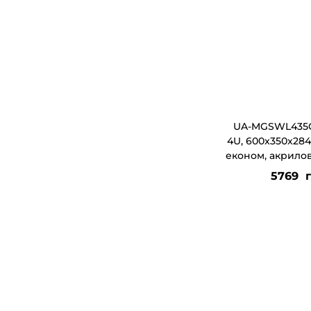
г
т
а
у
ц
і
ї
UA-MGSWL435G
4U, 600x350x284
економ, акрилов
5769
г