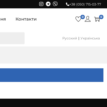
+38 (050) 715-03-77
0
0
ння
Контакти
Русский
Українська