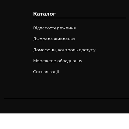
г
т
а
у
Каталог
ц
і
Відеспостереження
ї
Джерела живлення
Домофони, контроль доступу
Мережеве обладнання
Сигналізації