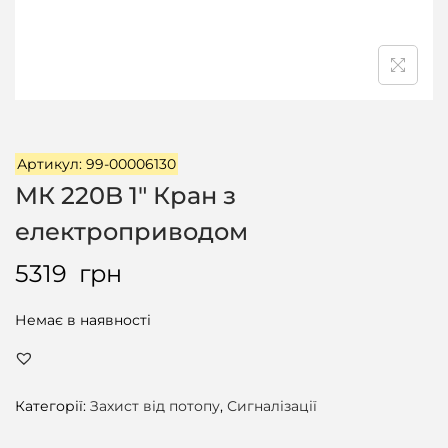
ц
і
ї
Артикул: 99-00006130
МК 220B 1″ Кран з
електроприводом
5319
грн
Немає в наявності
Категорії:
Захист від потопу
,
Сигналізації