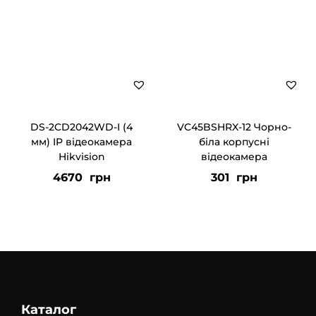
DS-2CD2042WD-I (4
VC45BSHRX-12 Чорно-
мм) IP відеокамера
біла корпусні
Hikvision
відеокамера
4670
грн
301
грн
Каталог