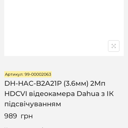
ц
і
ї
Артикул: 99-00002063
DH-HAC-B2A21P (3.6мм) 2Мп
HDCVI відеокамера Dahua з ІК
підсвічуванням
989
грн