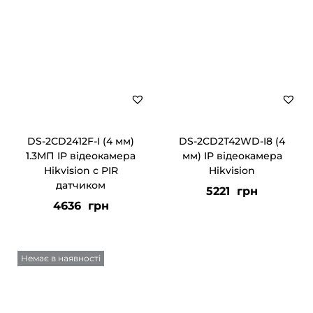
DS-2CD2412F-I (4 мм)
DS-2CD2T42WD-I8 (4
1.3МП IP відеокамера
мм) IP відеокамера
Hikvision c PIR
Hikvision
датчиком
5221
грн
4636
грн
Немає в наявності