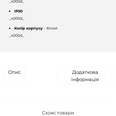
_x000d_
2
IP50
М
_x000d_
П
(
Колір корпусу
– білий
3
_x000d_
.
6
м
м
)
Опис
Додаткова
H
інформація
D
C
V
I
Схожі товари
в