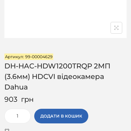
ц
і
ї
Артикул: 99-00004629
DH-HAC-HDW1200TRQP 2МП
(3.6мм) HDCVI відеокамера
Dahua
903
грн
ДОДАТИ В КОШИК
D
H