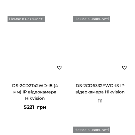
і
д
Немає в наявності
Немає в наявності
е
о
к
а
м
е
р
а
DS-2CD2T42WD-I8 (4
DS-2CD6332FWD-IS IP
D
мм) IP відеокамера
відеокамера Hikvision
a
Hikvision
111
h
5221
грн
u
a
Немає в наявності
к