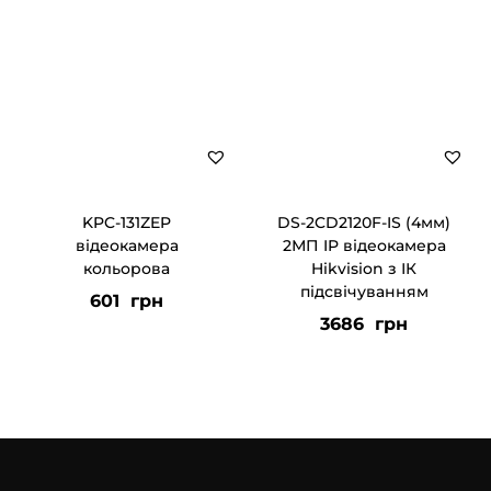
і
л
ь
к
і
с
т
KPC-131ZEP
DS-2CD2120F-IS (4мм)
ь
відеокамера
2МП IP відеокамера
кольорова
Hikvision з ІК
підсвічуванням
601
грн
3686
грн