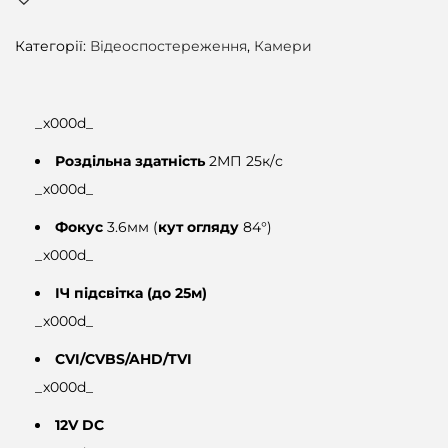
-
H
Категорії:
Відеоспостереження
,
Камери
A
C
_x000d_
-
H
Роздільна здатність
2МП 25к/с
D
_x000d_
W
Фокус
3.6мм (
кут огляду
84°)
1
_x000d_
2
ІЧ підсвітка (до 25м)
0
_x000d_
0
T
CVI/CVBS/AHD/TVI
R
_x000d_
Q
12V DC
P