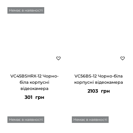
р
Немає в наявності
а
а
к
т
и
в
н
о
VC45BSHRX-12 Чорно-
VC56BS-12 Чорно-біла
г
біла корпусні
корпусні відеокамера
о
відеокамера
2103
грн
р
301
грн
е
а
Немає в наявності
Немає в наявності
г
у