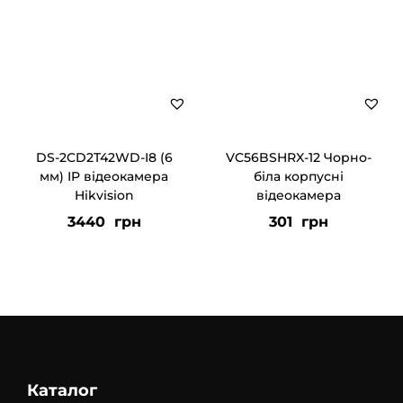
в
а
н
н
я
к
DS-2CD2T42WD-I8 (6
VC56BSHRX-12 Чорно-
і
мм) IP відеокамера
біла корпусні
л
Hikvision
відеокамера
ь
3440
грн
301
грн
к
і
с
т
ь
Каталог