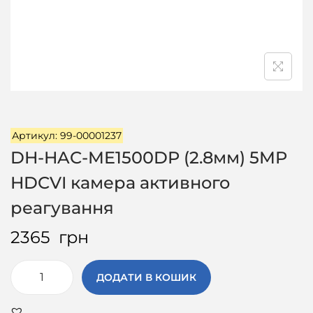
ц
і
ї
Артикул: 99-00001237
DH-HAC-ME1500DP (2.8мм) 5MP
HDCVI камера активного
реагування
2365
грн
ДОДАТИ В КОШИК
D
H