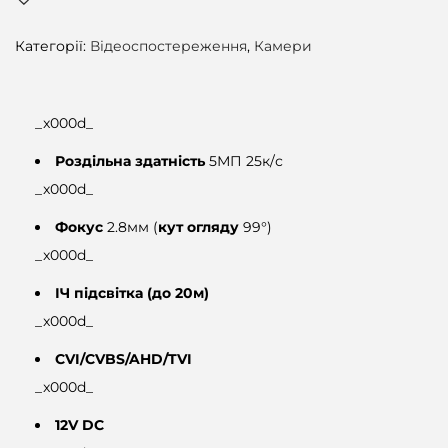
-
H
Категорії:
Відеоспостереження
,
Камери
A
C
_x000d_
-
M
Роздільна здатність
5МП 25к/с
E
_x000d_
1
Фокус
2.8мм (
кут огляду
99°)
5
_x000d_
0
ІЧ підсвітка (до 20м)
0
_x000d_
D
P
CVI/CVBS/AHD/TVI
(
_x000d_
2
12V DC
.