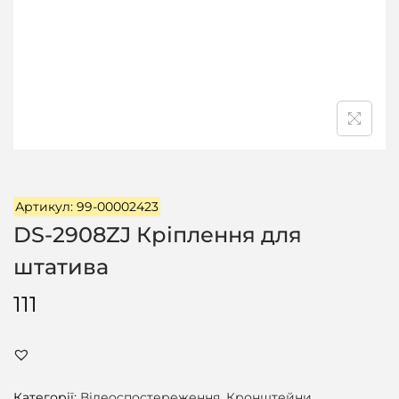
ц
і
ї
Артикул: 99-00002423
DS-2908ZJ Кріплення для
штатива
111
Категорії:
Відеоспостереження
,
Кронштейни