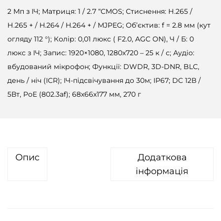
2 Мп з ІЧ; Матриця: 1 / 2.7 “CMOS; Стиснення: Н.265 /
Н.265 + / H.264 / H.264 + / MJPEG; Об’єктив: f = 2.8 мм (кут
огляду 112 °); Колір: 0,01 люкс ( F2.0, AGC ON), Ч / Б: 0
люкс з ІЧ; Запис: 1920×1080, 1280х720 – 25 к / с; Аудіо:
вбудований мікрофон; Функції: DWDR, 3D-DNR, BLC,
день / ніч (ICR); ІЧ-підсвічування до 30м; IP67; DC 12В /
5Вт, PoE (802.3af); 68х66х177 мм, 270 г
Опис
Додаткова
інформація