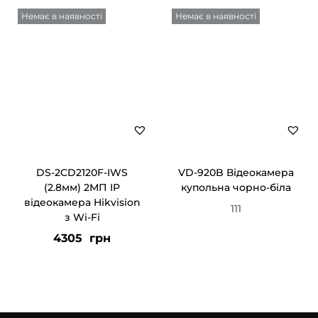
Немає в наявності
Немає в наявності
DS-2CD2120F-IWS
VD-920B Відеокамера
(2.8мм) 2МП IP
купольна чорно-біла
відеокамера Hikvision
111
з Wi-Fi
4305
грн