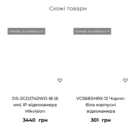
Схожі товари
Немає в наявності
Немає в наявності
DS-2CD2T42WD-I8 (6
VC56BSHRX-12 Чорно-
мм) IP відеокамера
біла корпусні
Hikvision
відеокамера
3440
грн
301
грн