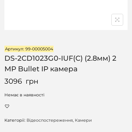
ц
і
ї
Артикул: 99-00005004
DS-2CD1023G0-IUF(C) (2.8мм) 2
MP Bullet IP камера
3096
грн
Немає в наявності
Категорії:
Відеоспостереження
,
Камери