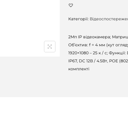
Категорії:
Відеоспостереже
2Мп IP відеокамера; Матриця:
Об’єктив: f = 4 мм (кут огляду
1920×1080 – 25 к / с; Функції
IP67, DC 12В / 4.5Вт, POE (8
комплекті