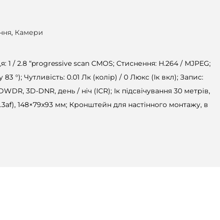
ння
,
Камери
 1 / 2.8 “progressive scan CMOS; Стиснення: H.264 / MJPEG;
 83 °); Чутливість: 0.01 Лк (колір) / 0 Люкс (Ік вкл); Запис:
: DWDR, 3D-DNR, день / ніч (ICR); Ік підсвічування 30 метрів,
02.3af), 148×79х93 мм; Кронштейн для настінного монтажу, в