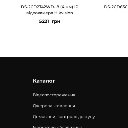
DS-2CD2T42WD-I8 (4 мм) IP
DS-2CD63C2
відеокамера Hikvision
5221
грн
Каталог
Відеспостереження
Джерела живлення
Домофони, контроль доступу
Мережеве обладнання