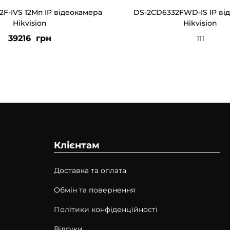
F-IVS 12Мп IP відеокамера
DS-2CD6332FWD-IS IP ві
Hikvision
Hikvision
39216
грн
111
Клієнтам
Доставка та оплата
Обмін та повернення
Політики конфіденційності
Відгуки