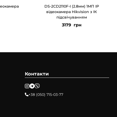
деокамера
DS-2CD2110F-I (2.8мм) 1МП IP
відеокамера Hikvision з ІК
підсвічуванням
3179
грн
Контакти
+38 (050) 715-03-77