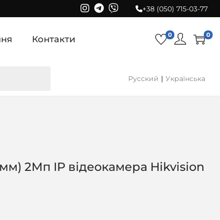
+38 (050) 715-03-77
0
0
ння
Контакти
Русский
Українська
 мм) 2Мп IP відеокамера Hikvision