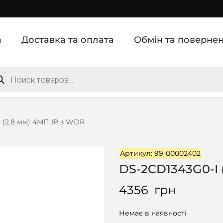
а
Доставка та оплата
Обмін та поверне
 (2.8 мм) 4МП IP з WDR
Артикул: 99-00002402
DS-2CD1343G0-I 
4356
грн
Немає в наявності