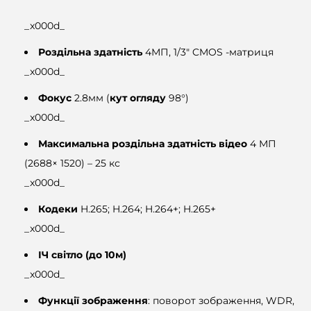
_x000d_
Роздільна здатність
4МП, 1/3″ CMOS -матриця
_x000d_
Фокус
2.8мм (
кут огляду
98°)
_x000d_
Максимальна роздільна здатність відео
4 МП
(2688× 1520) – 25 кс
_x000d_
Кодеки
H.265; H.264; H.264+; H.265+
_x000d_
ІЧ світло (до 10м)
_x000d_
Функції зображення
: поворот зображення, WDR,