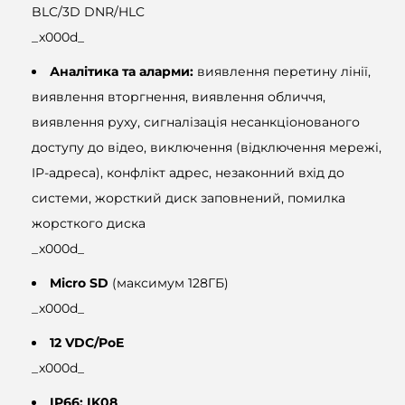
BLC/3D DNR/HLC
_x000d_
Аналітика та аларми:
виявлення перетину лінії,
виявлення вторгнення, виявлення обличчя,
виявлення руху, сигналізація несанкціонованого
доступу до відео, виключення (відключення мережі,
IP-адреса), конфлікт адрес, незаконний вхід до
системи, жорсткий диск заповнений, помилка
жорсткого диска
_x000d_
Micro SD
(максимум 128ГБ)
_x000d_
12 VDC/PoE
_x000d_
IP66; IK08