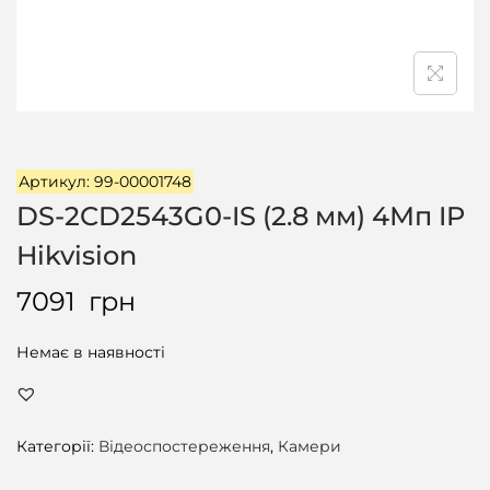
ц
і
ї
Артикул: 99-00001748
DS-2CD2543G0-IS (2.8 мм) 4Мп IP
Hikvision
7091
грн
Немає в наявності
Категорії:
Відеоспостереження
,
Камери