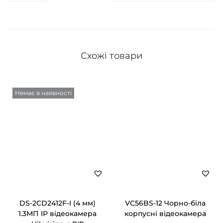
Схожі товари
Немає в наявності
DS-2CD2412F-I (4 мм)
VC56BS-12 Чорно-біла
1.3МП IP відеокамера
корпусні відеокамера