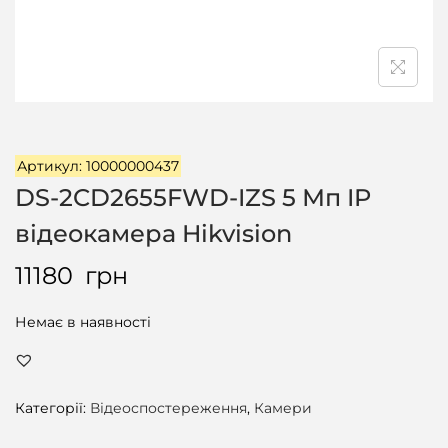
ц
і
ї
Артикул: 10000000437
DS-2CD2655FWD-IZS 5 Мп IP
відеокамера Hikvision
11180
грн
Немає в наявності
Категорії:
Відеоспостереження
,
Камери