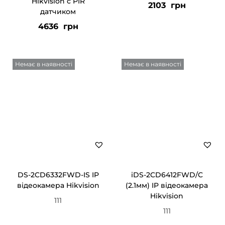
Hikvision c PIR
2103
грн
датчиком
4636
грн
Немає в наявності
Немає в наявності
DS-2CD6332FWD-IS IP
iDS-2CD6412FWD/C
відеокамера Hikvision
(2.1мм) IP відеокамера
Hikvision
111
111