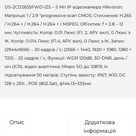
DS-2CD2655FWD-IZS – 5 Мп IP відеокамера Hikvision;
Матриця: 1 / 2.9 “progressive scan CMOS; Стиснення: H.265
/ H.264 + / H.264 / H.264 + / MJPEG; Об’єктив: f = 2.8 – 12
мм; Чутливість: Колір: 0.01 Люкс (F1. 2, АРУ вкл), 0 Люкс з
ІК. Колір: 0.014 Люкс (F1.4, АРУ вкл), 0 Люкс з ІК; Запис:
(2944х1656) – 20 кадрів / с; (2566 × 1440, 1920 × 1080, 1280 ×
720) – 25 кадрів / с; Функції: WDR 120dB, 3D-DNR, день /
ніч (ICR), відео аналітика; Мікро SD до 128Гб; Ік
підсвічування 50 метрів; Ступінь захисту: IP67, IK10; DC
12В ± 25% , POE (802.3at), ф144.13×333мм
Опис
Додаткова
інформація