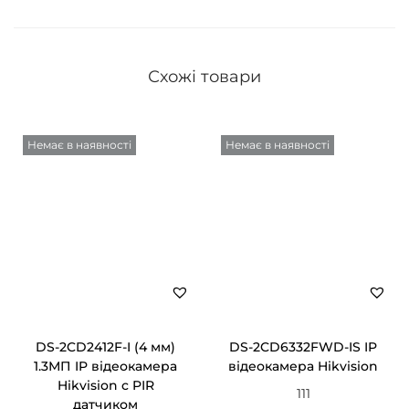
Схожі товари
Немає в наявності
Немає в наявності
DS-2CD2412F-I (4 мм)
DS-2CD6332FWD-IS IP
1.3МП IP відеокамера
відеокамера Hikvision
Hikvision c PIR
111
датчиком