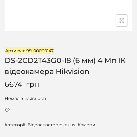
ц
і
ї
Артикул: 99-00000147
DS-2CD2T43G0-I8 (6 мм) 4 Мп ІК
відеокамера Hikvision
6674
грн
Немає в наявності
Категорії:
Відеоспостереження
,
Камери