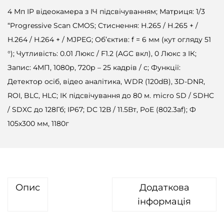
4 Мп IP відеокамера з ІЧ підсвічуванням; Матриця: 1/3
“Progressive Scan CMOS; Стиснення: Н.265 / Н.265 + /
H.264 / H.264 + / MJPEG; Об’єктив: f = 6 мм (кут огляду 51
°); Чутливість: 0.01 Люкс / F1.2 (AGC вкл), 0 Люкс з ІК;
Запис: 4МП, 1080р, 720р – 25 кадрів / с; Функції:
Детектор осіб, відео аналітика, WDR (120dB), 3D-DNR,
ROI, BLC, HLC; ІК підсвічування до 80 м. micro SD / SDHC
/ SDXC до 128Гб; IP67; DC 12В / 11.5Вт, PoE (802.3af); Ф
105х300 мм, 1180г
Опис
Додаткова
інформація