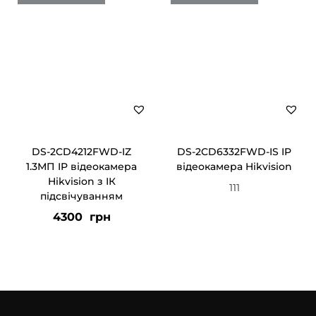
DS-2CD4212FWD-IZ
DS-2CD6332FWD-IS IP
1.3МП IP відеокамера
відеокамера Hikvision
Hikvision з ІК
111
підсвічуванням
4300
грн