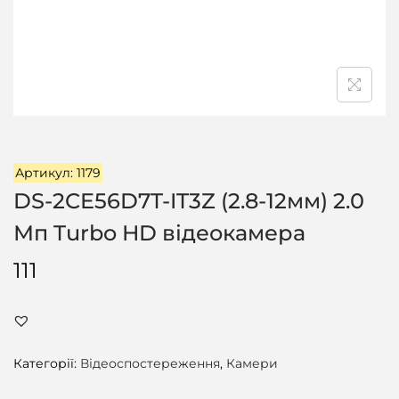
ц
і
ї
Артикул: 1179
DS-2CE56D7T-IT3Z (2.8-12мм) 2.0
Мп Turbo HD відеокамера
111
Категорії:
Відеоспостереження
,
Камери