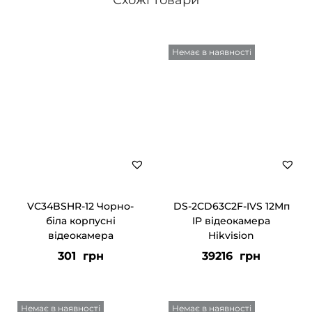
Схожі товари
Немає в наявності
VC34BSHR-12 Чорно-
DS-2CD63C2F-IVS 12Мп
біла корпусні
IP відеокамера
відеокамера
Hikvision
301
грн
39216
грн
Немає в наявності
Немає в наявності