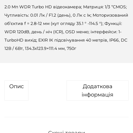
2.0 Мп WDR Turbo HD відеокамера; Матриця: 1/3 “CMOS;
Чутливість: 0.01 Лк / F1.2 (день), 0 Лк c Ік; Моторизований
об’єктив f = 2.8-12 мм (кут огляду 35.1 ° -114.5 °); Функції:
WDR 120dB, день / ніч (ICR), OSD меню; інтерфейси: 1-
TurboHD вихід; EXIR ІК підсвічування 40 метрів, IP66, DC
12В / 6Вт, 134.3х123.9×111.4 мм, 750г
Опис
Додаткова
інформація