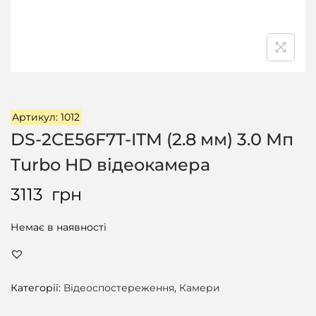
ц
і
ї
Артикул: 1012
DS-2CE56F7T-ITM (2.8 мм) 3.0 Мп
Turbo HD відеокамера
3113
грн
Немає в наявності
Категорії:
Відеоспостереження
,
Камери