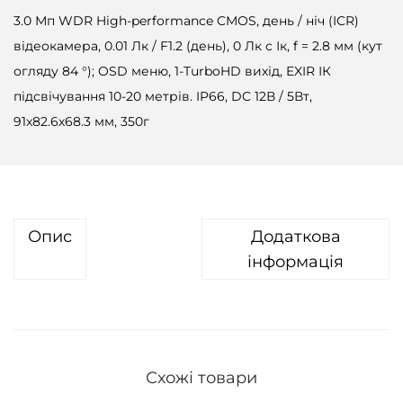
3.0 Мп WDR High-performance CMOS, день / ніч (ICR)
відеокамера, 0.01 Лк / F1.2 (день), 0 Лк c Ік, f = 2.8 мм (кут
огляду 84 °); OSD меню, 1-TurboHD вихід, EXIR ІК
підсвічування 10-20 метрів. IP66, DC 12В / 5Вт,
91х82.6х68.3 мм, 350г
Опис
Додаткова
інформація
Схожі товари