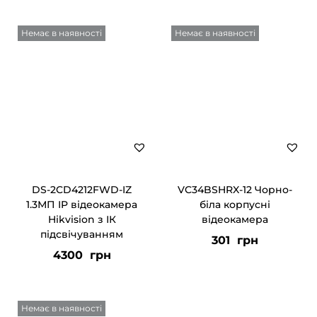
Немає в наявності
Немає в наявності
DS-2CD4212FWD-IZ
VC34BSHRX-12 Чорно-
1.3МП IP відеокамера
біла корпусні
Hikvision з ІК
відеокамера
підсвічуванням
301
грн
4300
грн
Немає в наявності