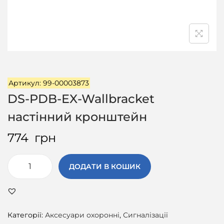
ц
і
ї
Артикул: 99-00003873
DS-PDB-EX-Wallbracket
настінний кронштейн
774
грн
ДОДАТИ В КОШИК
D
S
-
P
Категорії:
Аксесуари охоронні
,
Сигналізації