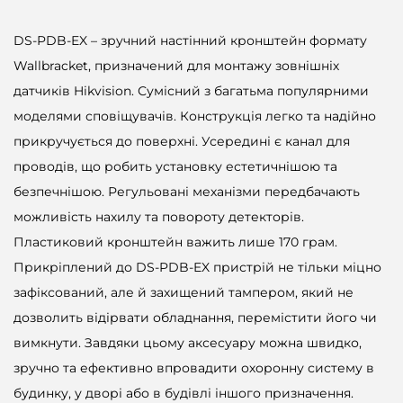
D
B
DS-PDB-EX – зручний настінний кронштейн формату
-
Wallbracket, призначений для монтажу зовнішніх
E
датчиків Hikvision. Сумісний з багатьма популярними
X
моделями сповіщувачів. Конструкція легко та надійно
-
прикручується до поверхні. Усередині є канал для
W
проводів, що робить установку естетичнішою та
a
безпечнішою. Регульовані механізми передбачають
l
можливість нахилу та повороту детекторів.
l
Пластиковий кронштейн важить лише 170 грам.
b
Прикріплений до DS-PDB-EX пристрій не тільки міцно
r
зафіксований, але й захищений тампером, який не
a
дозволить відірвати обладнання, перемістити його чи
c
вимкнути. Завдяки цьому аксесуару можна швидко,
k
зручно та ефективно впровадити охоронну систему в
e
будинку, у дворі або в будівлі іншого призначення.