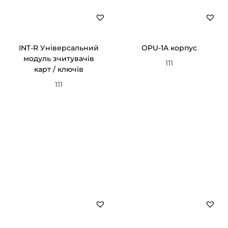
е
й
н
к
INT-R Універсальний
OPU-1A корпус
модуль зчитувачів
і
111
карт / ключів
л
111
ь
к
і
с
т
ь