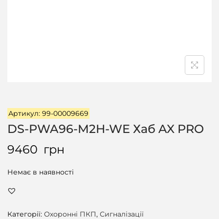
ц
і
ї
Артикул: 99-00009669
DS-PWA96-M2H-WE Хаб AX PRO
9460
грн
Немає в наявності
Категорії:
Охоронні ПКП
,
Сигналізації