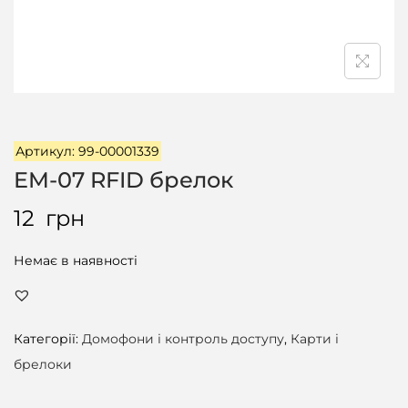
ц
і
ї
Артикул: 99-00001339
EM-07 RFID брелок
12
грн
Немає в наявності
Категорії:
Домофони і контроль доступу
,
Карти і
брелоки