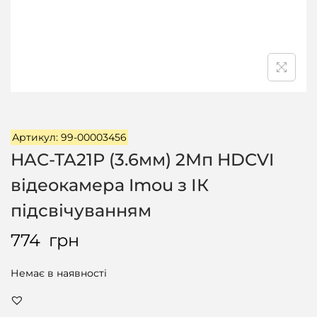
ц
і
ї
Артикул: 99-00003456
HAC-TA21P (3.6мм) 2Мп HDCVI
відеокамера Imou з ІК
підсвічуванням
774
грн
Немає в наявності