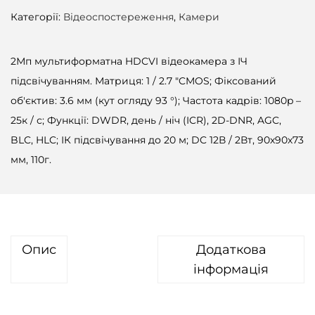
Категорії:
Відеоспостереження
,
Камери
2Мп мультиформатна HDCVI відеокамера з ІЧ
підсвічуванням. Матриця: 1 / 2.7 "CMOS; Фіксований
об'єктив: 3.6 мм (кут огляду 93 °); Частота кадрів: 1080p –
25к / с; Функції: DWDR, день / ніч (ICR), 2D-DNR, AGC,
BLC, HLC; ІК підсвічування до 20 м; DC 12В / 2Вт, 90х90х73
мм, 110г.
Опис
Додаткова
інформація