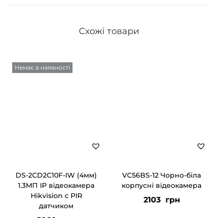
Схожі товари
Немає в наявності
DS-2CD2C10F-IW (4мм)
VC56BS-12 Чорно-біла
1.3МП IP відеокамера
корпусні відеокамера
Hikvision c PIR
2103
грн
датчиком