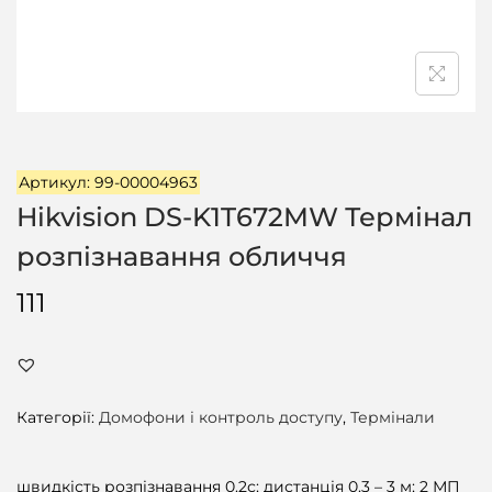
ц
і
ї
Артикул: 99-00004963
Hikvision DS-K1T672MW Термінал
розпізнавання обличчя
111
Категорії:
Домофони і контроль доступу
,
Термінали
швидкість розпізнавання 0.2с; дистанція 0.3 – 3 м; 2 МП