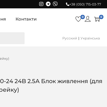
+38 (050) 715-03-77
0
0
ння
Контакти
Русский
Українська
ейку)
-24 24B 2.5А Блок живлення (для
рейку)