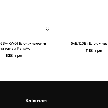
36SV-KW01 Блок живлення
54В/120Вт Блок жив
ля камер PanoVu
1118
грн
538
грн
Клієнтам