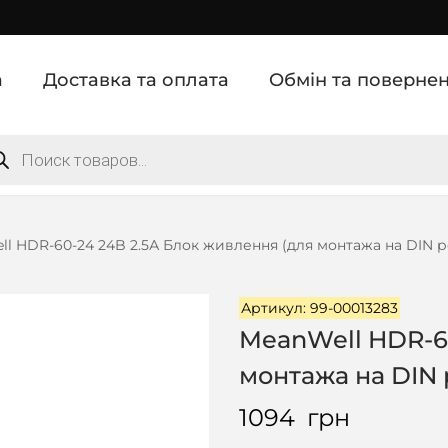
а
Доставка та оплата
Обмін та поверне
l HDR-60-24 24B 2.5А Блок живлення (для монтажа на DIN р
Артикул: 99-00013283
MeanWell HDR-60
монтажа на DIN 
1094
грн