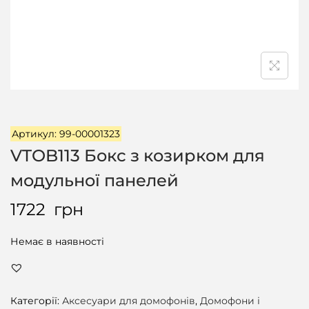
ц
і
ї
Артикул: 99-00001323
VTOB113 Бокс з козирком для
модульної панелей
1722
грн
Немає в наявності
Категорії:
Аксесуари для домофонів
,
Домофони і