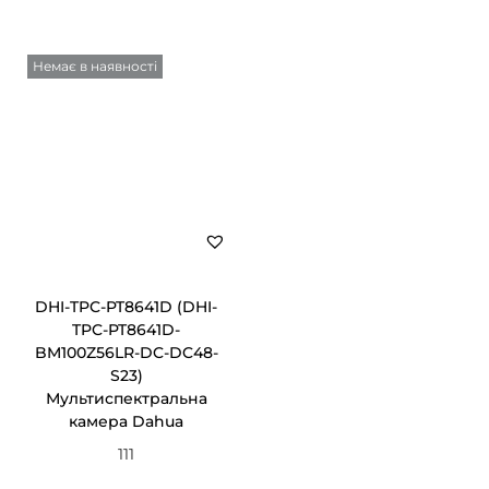
Немає в наявності
DHI-TPC-PT8641D (DHI-
TPC-PT8641D-
BM100Z56LR-DC-DC48-
S23)
Мультиспектральна
камера Dahua
111