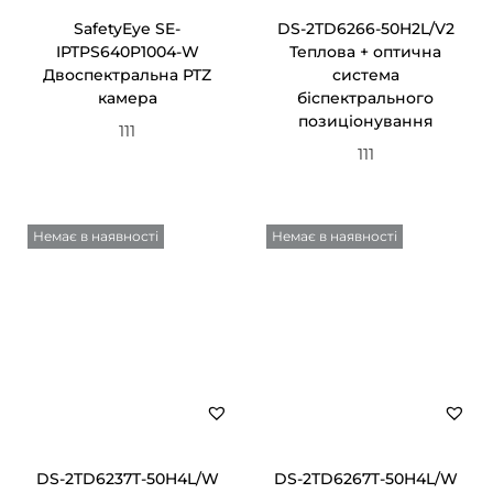
ц
SafetyEye SE-
DS-2TD6266-50H2L/V2
IPTPS640P1004-W
Теплова + оптична
і
Двоспектральна PTZ
система
ї
камера
біспектрального
позиціонування
111
111
Немає в наявності
Немає в наявності
DS-2TD6237T-50H4L/W
DS-2TD6267T-50H4L/W