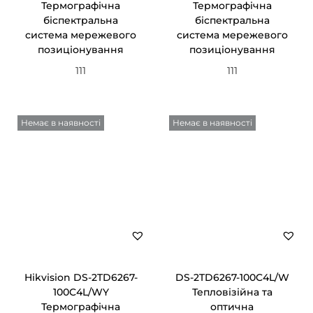
Термографічна
Термографічна
біспектральна
біспектральна
система мережевого
система мережевого
позиціонування
позиціонування
111
111
Немає в наявності
Немає в наявності
Hikvision DS-2TD6267-
DS-2TD6267-100C4L/W
100C4L/WY
Тепловізійна та
Термографічна
оптична