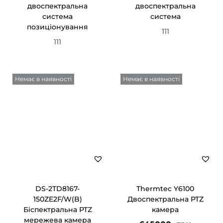
двоспектральна
двоспектральна
система
система
позиціонування
111
111
Немає в наявності
Немає в наявності
DS-2TD8167-
Thermtec Y6100
150ZE2F/W(B)
Двоспектральна PTZ
Біспектральна PTZ
камера
мережева камера