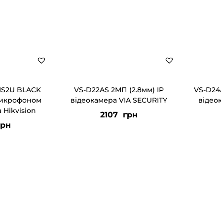
IS2U BLACK
VS-D22AS 2МП (2.8мм) IP
VS-D24
микрофоном
відеокамера VIA SECURITY
відео
 Hikvision
2107
грн
рн