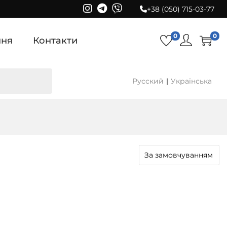
+38 (050) 715-03-77
0
0
ння
Контакти
Русский
Українська