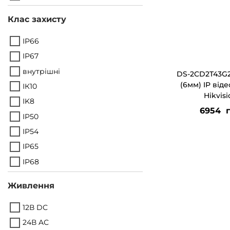
Клас захисту
IP66
IP67
внутрішні
DS-2CD2T43G2
(6мм) IP від
ІК10
Hikvis
IK8
6954
г
IP50
IP54
IP65
IP68
Живлення
12В DС
24В AС