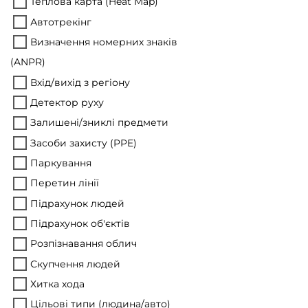
Теплова карта (Heat Map)
Автотрекінг
Визначення номерних знаків
(ANPR)
Вхід/вихід з регіону
Детектор руху
Залишені/зниклі предмети
Засоби захисту (PPE)
Паркування
Перетин лінії
Підрахунок людей
Підрахунок об'єктів
Розпізнавання облич
Скупчення людей
Хитка хода
Цільові типи (людина/авто)