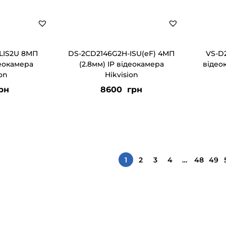
LIS2U 8МП
DS-2CD2146G2H-ISU(eF) 4МП
VS-D2
деокамера
(2.8мм) IP відеокамера
відео
ion
Hikvision
рн
8600
грн
1
2
3
4
…
48
49