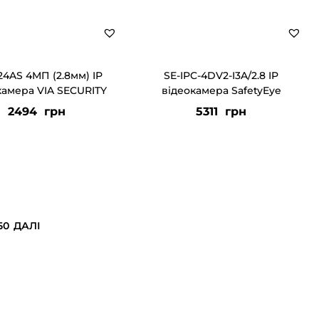
4AS 4МП (2.8мм) IP
SE-IPC-4DV2-I3A/2.8 IP
камера VIA SECURITY
відеокамера SafetyEye
2494
грн
5311
грн
50
ДАЛІ