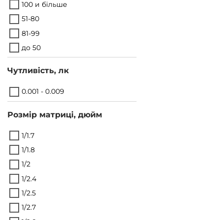
100 и більше
51-80
81-99
до 50
Чутливість, лк
0.001 - 0.009
Розмір матриці, дюйм
1/1.7
1/1.8
1/2
1/2.4
1/2.5
1/2.7