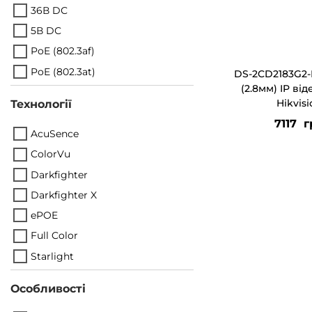
36В DС
5В DС
PoE (802.3af)
PoE (802.3at)
DS-2CD2183G2-
(2.8мм) IP ві
Hikvis
Технології
7117
г
AcuSence
ColorVu
Darkfighter
Darkfighter X
ePOE
Full Color
Starlight
Особливості