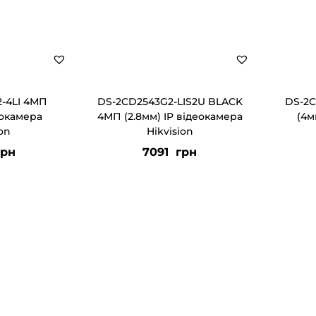
-4LI 4МП
DS-2CD2543G2-LIS2U BLACK
DS-2C
еокамера
4МП (2.8мм) IP відеокамера
(4м
ion
Hikvision
рн
7091
грн