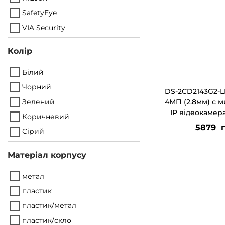
г
т
SafetyEye
а
у
VIA Security
ц
і
Колір
ї
Білий
Чорний
DS-2CD2143G2-L
Зелений
4МП (2.8мм) с 
IP відеокамера
Коричневий
5879
г
Сірий
Матеріал корпусу
метал
пластик
пластик/метал
пластик/скло