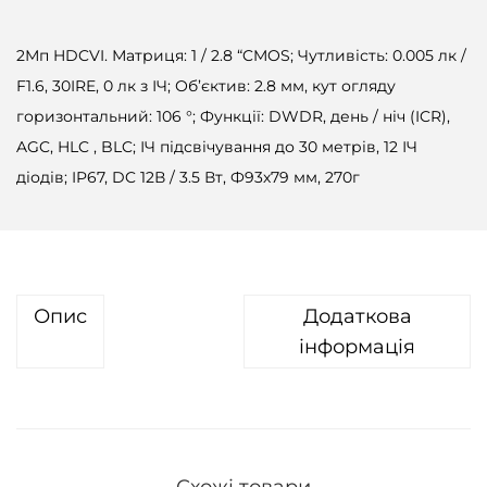
2Мп HDCVI. Матриця: 1 / 2.8 “CMOS; Чутливість: 0.005 лк /
F1.6, 30IRE, 0 лк з ІЧ; Об’єктив: 2.8 мм, кут огляду
горизонтальний: 106 °; Функції: DWDR, день / ніч (ICR),
AGC, HLC , BLC; ІЧ підсвічування до 30 метрів, 12 ІЧ
діодів; IP67, DC 12В / 3.5 Вт, Ф93х79 мм, 270г
Опис
Додаткова
інформація