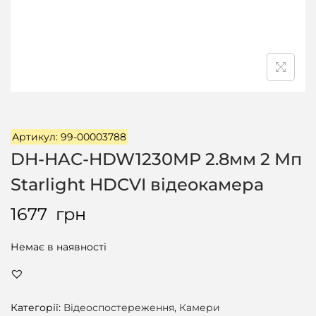
ц
і
ї
Артикул: 99-00003788
DH-HAC-HDW1230MP 2.8мм 2 Мп
Starlight HDCVI відеокамера
1677
грн
Немає в наявності
Категорії:
Відеоспостереження
,
Камери