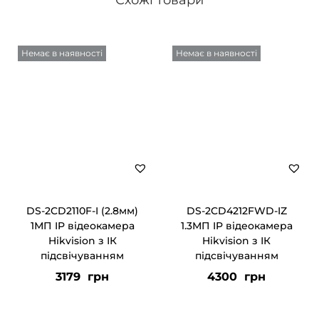
Схожі товари
Немає в наявності
Немає в наявності
DS-2CD2110F-I (2.8мм)
DS-2CD4212FWD-IZ
1МП IP відеокамера
1.3МП IP відеокамера
Hikvision з ІК
Hikvision з ІК
підсвічуванням
підсвічуванням
3179
грн
4300
грн