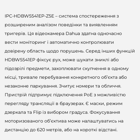
IPC-HDBW5541EP-Z5E – система спостереження з
розширеним аналізом поведінки та виявленням
тригерів. Ця відеокамера Dahua здатна одночасно
вести моніторинг і автоматично контролювати
довірену область щодо порушень. Серед інших функцій
HDBW5541EP фіксує рух, може шукати зниклі або
підозрілі предмети, захоплювати скупчення в одному
місці, тривале перебування конкретного об’єкта або
незаконне паркування. Зчитує номери та обличчя.
Пристрій підтримує підключення PoE з можливістю
перегляду трансляції в браузерах. Є маски, режим
дзеркала та Flip із вибором градуса. Фокусування
моторизованого об’єктива може налаштуватись на
дистанцію до 620 метрів, або на короткі відстані.