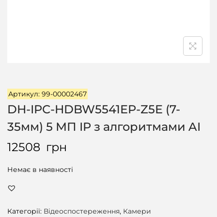
ц
і
ї
Артикул: 99-00002467
DH-IPC-HDBW5541EP-Z5E (7-
35мм) 5 МП IP з алгоритмами AI
12508
грн
Немає в наявності
Категорії:
Відеоспостереження
,
Камери