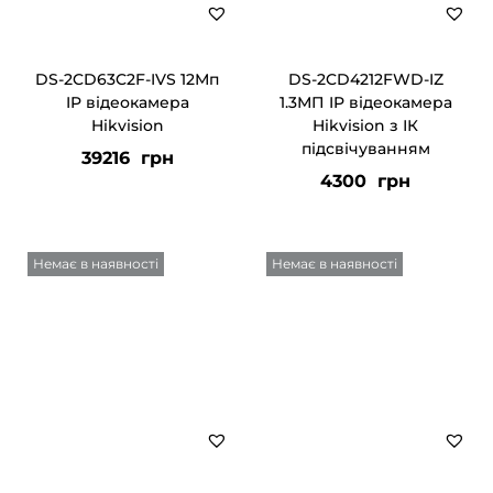
DS-2CD63C2F-IVS 12Мп
DS-2CD4212FWD-IZ
IP відеокамера
1.3МП IP відеокамера
Hikvision
Hikvision з ІК
підсвічуванням
39216
грн
4300
грн
Немає в наявності
Немає в наявності