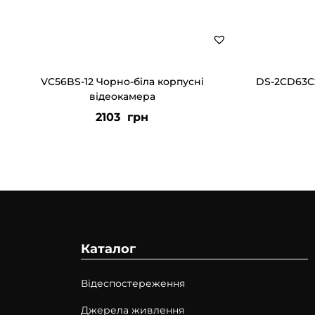
VC56BS-12 Чорно-біла корпусні
DS-2CD63C2
відеокамера
2103
грн
Каталог
Відеспостереження
Джерела живлення