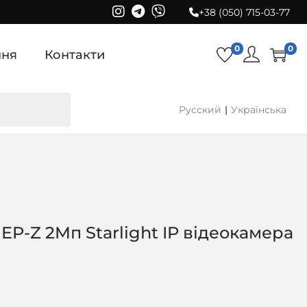
+38 (050) 715-03-77
0
0
ння
Контакти
Русский
Українська
P-Z 2Mп Starlight IP відеокамера