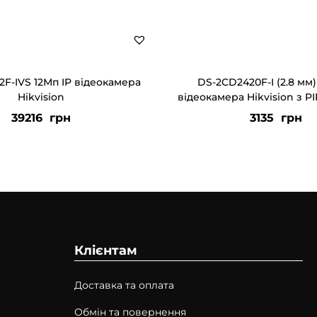
F-IVS 12Мп IP відеокамера
DS-2CD2420F-I (2.8 мм)
Hikvision
відеокамера Hikvision з P
39216
грн
3135
грн
Клієнтам
Доставка та оплата
Обмін та повернення