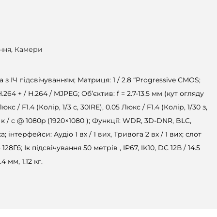
ння
,
Камери
а з ІЧ підсвічуванням; Матриця: 1 / 2.8 “Progressive CMOS;
.264 + / H.264 / MJPEG; Об’єктив: f = 2.7-13.5 мм (кут огляду
Люкс / F1.4 (Колір, 1/3 с, 30IRE), 0.05 Люкс / F1.4 (Колір, 1/30 з,
5 к / с @ 1080p (1920×1080 ); Функції: WDR, 3D-DNR, BLC,
ка; інтерфейси: Аудіо 1 вх / 1 вих, Тривога 2 вх / 1 вих; слот
28Гб; Ік підсвічування 50 метрів , IP67, IK10, DC 12В / 14.5
4 мм, 1.12 кг.