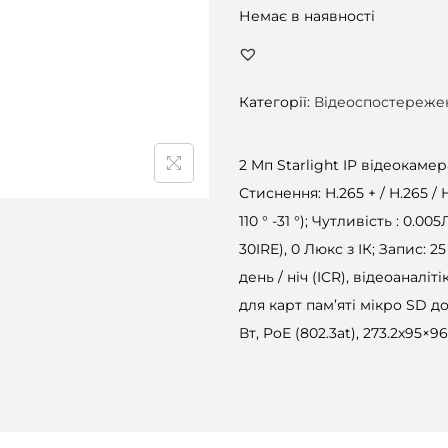
Немає в наявності
Категорії:
Відеоспостереже
2 Mп Starlight IP відеокамер
Стиснення: H.265 + / H.265 / H
110 ° -31 °); Чутливість : 0.005
30IRE), 0 Люкс з ІК; Запис: 2
день / ніч (ICR), відеоаналіті
для карт пам’яті мікро SD до 1
Вт, PoE (802.3at), 273.2х95×96.