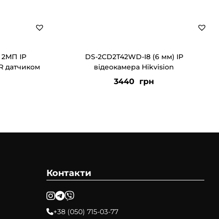
 2МП IP
DS-2CD2T42WD-I8 (6 мм) IP
IR датчиком
відеокамера Hikvision
3440
грн
Контакти
+38 (050) 715-03-77