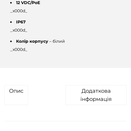
12 VDC/PoE
P
_x000d_
в
і
IP67
д
_x000d_
е
Колір корпусу
– білий
о
_x000d_
к
а
м
е
р
Опис
Додаткова
а
інформація
D
a
h
u