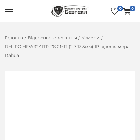
0
0
П
П
е
е
р
р
Головна
/
Відеоспостереження
/
Камери
/
е
е
DH-IPC-HFW3241TP-ZS 2МП (2.7-13.5мм) IP відеокамера
й
й
Dahua
т
т
и
и
д
д
о
о
н
в
а
м
в
і
і
с
г
т
а
у