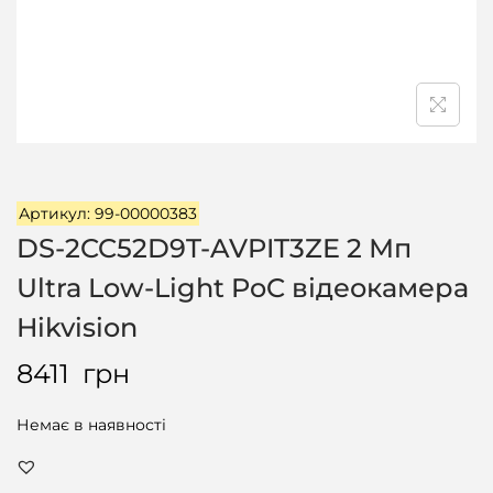
ц
і
ї
Артикул: 99-00000383
DS-2CC52D9T-AVPIT3ZE 2 Мп
Ultra Low-Light PoC відеокамера
Hikvision
8411
грн
Немає в наявності