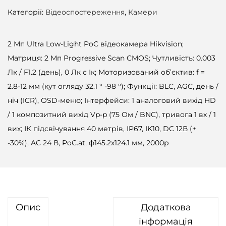
Категорії:
Відеоспостереження
,
Камери
2 Мп Ultra Low-Light PoC відеокамера Hikvision;
Матриця: 2 Мп Progressive Scan CMOS; Чутливість: 0.003
Лк / F1.2 (день), 0 Лк c Ік; Моторизований об’єктив: f =
2.8-12 мм (кут огляду 32.1 ° -98 °); Функції: BLC, AGC, день /
ніч (ICR), OSD-меню; Інтерфейси: 1 аналоговий вихід HD
/ 1 композитний вихід Vp-p (75 Ом / BNC), тривога 1 вх / 1
вих; ІК підсвічування 40 метрів, IP67, IK10, DC 12В (+
-30%), AC 24 В, PoC.at, ф145.2х124.1 мм, 2000р
Опис
Додаткова
інформація