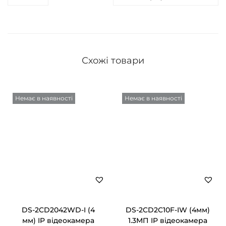
Схожі товари
Немає в наявності
Немає в наявності
DS-2CD2042WD-I (4
DS-2CD2C10F-IW (4мм)
мм) IP відеокамера
1.3МП IP відеокамера