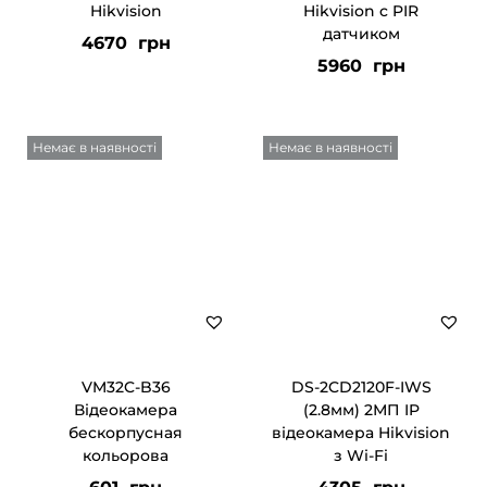
Hikvision
Hikvision c PIR
датчиком
4670
грн
5960
грн
Немає в наявності
Немає в наявності
VM32C-B36
DS-2CD2120F-IWS
Відеокамера
(2.8мм) 2МП IP
бескорпусная
відеокамера Hikvision
кольорова
з Wi-Fi