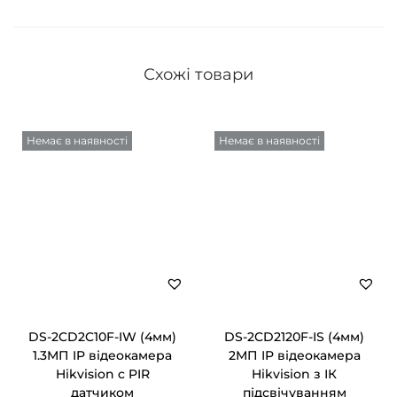
Схожі товари
Немає в наявності
Немає в наявності
DS-2CD2C10F-IW (4мм)
DS-2CD2120F-IS (4мм)
1.3МП IP відеокамера
2МП IP відеокамера
Hikvision c PIR
Hikvision з ІК
датчиком
підсвічуванням