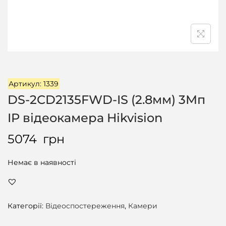
ц
і
ї
Артикул: 1339
DS-2CD2135FWD-IS (2.8мм) 3Мп
IP відеокамера Hikvision
5074
грн
Немає в наявності
Категорії:
Відеоспостереження
,
Камери