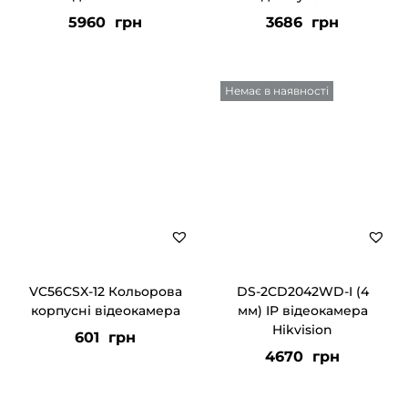
5960
грн
3686
грн
Немає в наявності
VC56CSX-12 Кольорова
DS-2CD2042WD-I (4
корпусні відеокамера
мм) IP відеокамера
Hikvision
601
грн
4670
грн