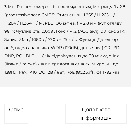
3 Мп IP відеокамера з ІЧ підсвічуванням; Матриця: 1 / 2.8
“progressive scan CMOS; Стиснення: Н.265 / Н.265 + /
H.264 / H.264 + / MJPEG; Об’єктив: f = 2.8 мм (кут огляду
98 °); Чутливість: 0.008 Люкс / F1.2 (AGC вкл), 0 Люкс з ІК;
Запис: 3Мп / 1080р / 720р – 25 к / с; Функції: Детектор
осіб, відео аналітика, WDR (120dB), день / ніч (ICR), 3D-
DNR, ROI, BLC, HLC; Ік підсвічування до 30 м; аудіо 1вх
(line-in / mic-in) / 1вих, тривога 1вх / 1вих. Мікро SD до
128Гб; IP67, IK10; DC 12В / 6Вт, PoE (802.3af) , ф111×82 мм
Опис
Додаткова
інформація