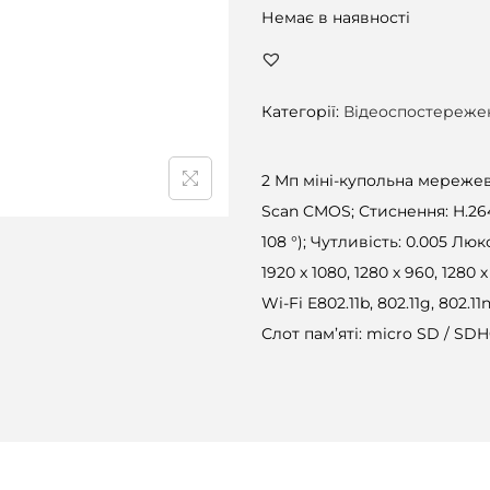
Немає в наявності
Категорії:
Відеоспостереже
2 Мп міні-купольна мережева 
Scan CMOS; Стиснення: H.264 /
108 °); Чутливість: 0.005 Люкс
1920 x 1080, 1280 х 960, 1280 
Wi-Fi E802.11b, 802.11g, 802.
Слот пам’яті: micro SD / SDHC