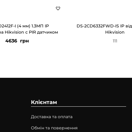
2412F-I (4 мм) 1.3МП IP
DS-2CD6332FWD-IS IP ві
а Hikvision c PIR датчиком
Hikvision
4636
грн
111
Клієнтам
Доставка та оплата
Обмін та повернення