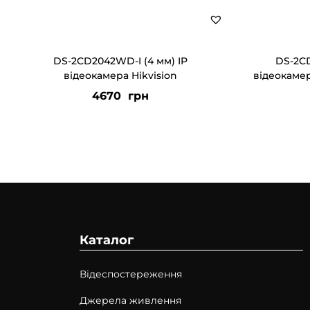
DS-2CD2042WD-I (4 мм) IP
DS-2CD
відеокамера Hikvision
відеокамер
4670
грн
Каталог
Відеспостереження
Джерела живлення