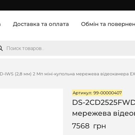
а
Доставка та оплата
Обмін та поверне
IWS (2,8 мм) 2 Мп міні-купольна мережева відеокамера EXI
Артикул: 99-00000407
DS-2CD2525FWD-I
мережева відеок
7568
грн