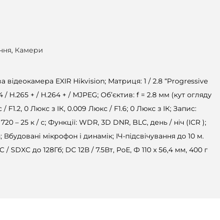
ння
,
Камери
відеокамера EXIR Hikvision; Матриця: 1 / 2.8 “Progressive
 H.265 + / H.264 + / MJPEG; Об’єктив: f = 2.8 мм (кут огляду
 / F1.2, 0 Люкс з ІК, 0.009 Люкс / F1.6; 0 Люкс з ІК; Запис:
х 720 – 25 к / с; Функції: WDR, 3D DNR, BLC, день / ніч (ICR );
11n; Вбудовані мікрофон і динамік; ІЧ-підсвічування до 10 м.
 / SDXC до 128Гб; DC 12В / 7.5Вт, PoE, Ф 110 х 56,4 мм, 400 г