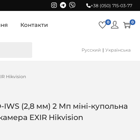
+38 (050) 715-03-77
0
0
ння
Контакти
Русский
Українська
R Hikvision
WS (2,8 мм) 2 Мп міні-купольна
амера EXIR Hikvision