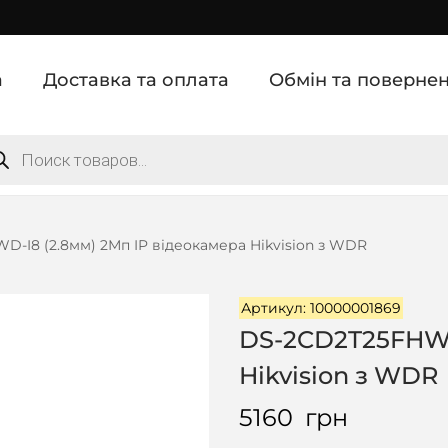
а
Доставка та оплата
Обмін та поверне
-I8 (2.8мм) 2Мп IP відеокамера Hikvision з WDR
Артикул: 10000001869
DS-2CD2T25FHWD-
Hikvision з WDR
5160
грн