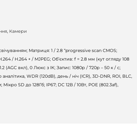
ння
,
Камери
свічуванням; Матриця: 1 / 2.8 “progressive scan CMOS;
H.264 / H.264 + / MJPEG; Об’єктив: f = 2.8 мм (кут огляду 108
1.2 (AGC вкл), 0 Люкс з ІК; Запис: 1080р / 720р – 50 к / с;
 аналітика, WDR (120dB), день / ніч (ICR), 3D-DNR, ROI, BLC,
; Мікро SD до 128Гб; IP67; DC 12В / 10Вт, POE (802.3af),