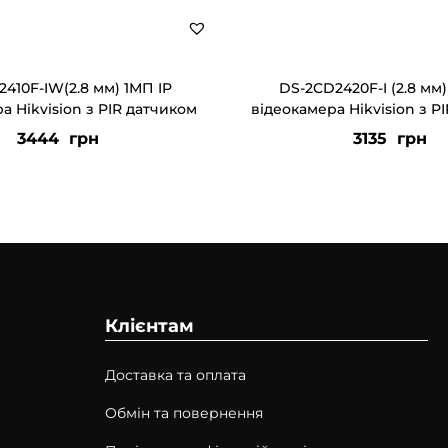
410F-IW(2.8 мм) 1МП IP
DS-2CD2420F-I (2.8 мм)
а Hikvision з PIR датчиком
відеокамера Hikvision з P
3444
грн
3135
грн
Клієнтам
Доставка та оплата
Обмін та повернення