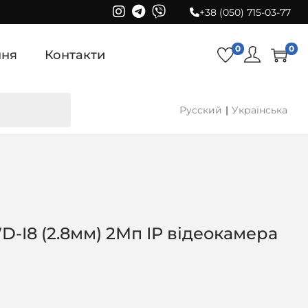
+38 (050) 715-03-77
0
0
ння
Контакти
Русский
Українська
I8 (2.8мм) 2Мп IP відеокамера