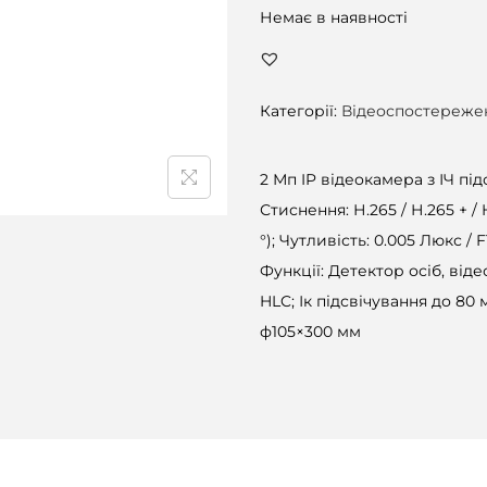
Немає в наявності
Категорії:
Відеоспостереже
2 Мп IP відеокамера з ІЧ під
Стиснення: Н.265 / Н.265 + / 
°); Чутливість: 0.005 Люкс / F
Функції: Детектор осіб, відео
HLC; Ік підсвічування до 80 м
ф105×300 мм