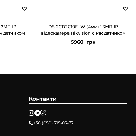
 2МП IP
DS-2CD2C10F-IW (4мм) 1.3МП IP
IR датчиком
відеокамера Hikvision c PIR датчиком
5960
грн
Контакти
+38 (050) 715-03-77