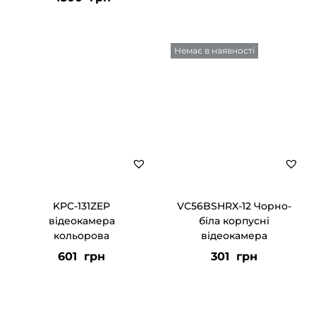
Немає в наявності
KPC-131ZEP
VC56BSHRX-12 Чорно-
відеокамера
біла корпусні
кольорова
відеокамера
601
грн
301
грн