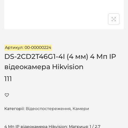
ц
і
ї
Артикул: 00-00000224
DS-2CD2T46G1-4I (4 мм) 4 Мп IP
відеокамера Hikvision
111
Категорії:
Відеоспостереження
,
Камери
4 Мп IP відеокамера Hikvision; Матриця: 1 / 2.7