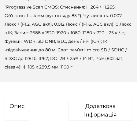
“Progressive Scan CMOS; Стиснення: H.264 / Н.265;
Об’єктив: f = 4 мм (кут огляду 83 °); Чутливість: 0.007
Люкс / (F1.2, AGC вкл), 0.012 Люкс / (F1.6, AGC вкл); 0 Люкс
з ІК; Запис: 2688 х 1520, 1920 x 1080, 1280 х 720 – 25 к / с;
Функції: WDR, 3D DNR, BLC, день / ніч (ICR); ІК
-підсвічування до 80 м. Слот пам’яті: micro SD / SDHC /
SDXC до 128Гб; IP67; DC 12В ± 25% / 14 Вт, PoE (802.3at,
class 4); Ф 105 х 289.5 мм, 1100 г
Опис
Додаткова
інформація