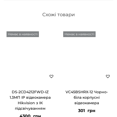
Схожі товари
Немає в наявності
Немає в наявності
DS-2CD4212FWD-IZ
VC45BSHRX-12 Чорно-
1.3МП IP відеокамера
біла корпусні
Hikvision з ІК
відеокамера
підсвічуванням
301
грн
4300
грн