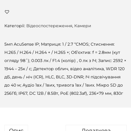
Категорії:
Відеоспостереження
,
Камери
5мп AcuSense IP; Матриця: 1 / 2.7 “CMOS; Стиснення:
H.265 / H.264 / H.264 + / H.265 +; Об’єктив: f = 2.8мм (кут
огляду 98˚); 0.003 лк / F1.4 (колір) , 0 лк з ІЧ; Запис: 2592 ×
1944 – 25к / с; Детектор облич, відео аналітика, WDR 120
дБ, день / ніч (ICR), HLC, BLC, 3D-DNR; ІЧ підсвічування
до 40 м; Аудіо 1вх / 1вих, тривога 1вх / 1вих. Мікро SD до
256Гб; IP67, DC 12В / 8.5Вт, PoE (802.3af), 236×79 мм, 830г
Опис
Додаткова