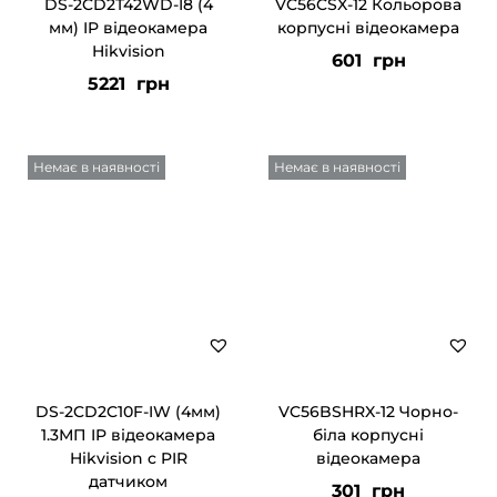
DS-2CD2T42WD-I8 (4
VC56CSX-12 Кольорова
мм) IP відеокамера
корпусні відеокамера
Hikvision
601
грн
5221
грн
Немає в наявності
Немає в наявності
DS-2CD2C10F-IW (4мм)
VC56BSHRX-12 Чорно-
1.3МП IP відеокамера
біла корпусні
Hikvision c PIR
відеокамера
датчиком
301
грн