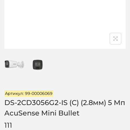
ц
і
ї
Артикул: 99-00006069
DS-2CD3056G2-IS (C) (2.8мм) 5 Мп
AcuSense Mini Bullet
111