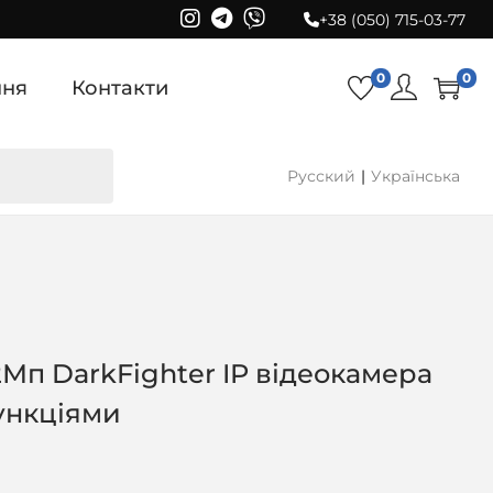
+38 (050) 715-03-77
0
0
ння
Контакти
Русский
Українська
Мп DarkFighter IP відеокамера
функціями