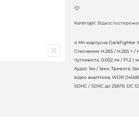
Категорії:
Відеоспостереже
4 Мп корпусна DarkFighter IP
Стиснення: H.265 / H.265 + / 
Чутливість: 0.002 лк / F1.2 ( ко
Аудіо: 1вх / 1вих; Тривога: 2
відео аналітика, WDR (140dB
SDHC / SDXC до 256Гб; DC 12В