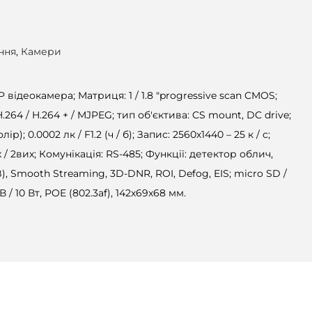
ння
,
Камери
 відеокамера; Матриця: 1 / 1.8 "progressive scan CMOS;
H.264 / H.264 + / MJPEG; тип об'єктива: CS mount, DC drive;
лір); 0.0002 лк / F1.2 (ч / б); Запис: 2560х1440 – 25 к / с;
вх / 2вих; Комунікація: RS-485; Функції: детектор облич,
), Smooth Streaming, 3D-DNR, ROI, Defog, EIS; micro SD /
 / 10 Вт, POE (802.3af), 142х69х68 мм.