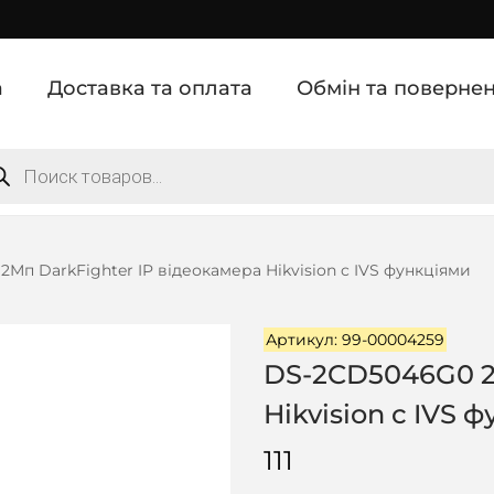
а
Доставка та оплата
Обмін та поверне
Мп DarkFighter IP відеокамера Hikvision c IVS функціями
Артикул: 99-00004259
DS-2CD5046G0 2
Hikvision c IVS 
111