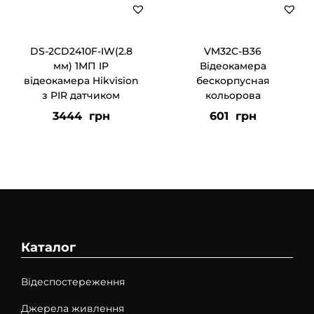
DS-2CD2410F-IW(2.8
VM32C-B36
мм) 1МП IP
Відеокамера
відеокамера Hikvision
бескорпусная
з PIR датчиком
кольорова
3444
грн
601
грн
Каталог
Відеспостереження
Джерела живлення