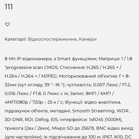
111
Категорії:
Відеоспостереження
,
Камери
8 Мп IP відеокамера, з Smart функціями; Матриця: 1 / 1.8
"progressive scan CMOS; Стиснення: H.265 / H.265 + /
H.264 / H.264 + / MJPEG; Моторизований об'єктив: f = 8-
32мм (кут огляду 39 ° -16 °); чутливість: 0.007 Люкс / F1.2,
0.016 Люкс / F1.8, 0 Люкс c Ік; Запис: 8МП / 6МП /
4МП1080р / 720p – 25 к / с; Функції: відео аналітика,
підрахунок об'ектв, метадані, Smooth Streaming, WDR ,
3D-DNR, ROI, Defog, EIS; інтерфейси: 1xRJ45 (1000M),
тривога (2вх / 2вих), Мікро SD до 256Гб, BNC відео вихід
(для настройки); Ік підсвічування до 100 м; IP67, IK10; DC