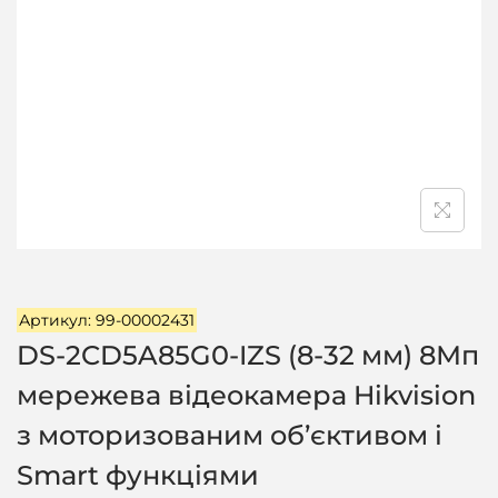
ц
і
ї
Артикул: 99-00002431
DS-2CD5A85G0-IZS (8-32 мм) 8Мп
мережева відеокамера Hikvision
з моторизованим об’єктивом і
Smart функціями