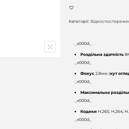
Категорії:
Відеоспостереже
_x000d_
Роздільна здатність
8
_x000d_
Фокус
2.8мм (
кут огл
_x000d_
Максимальна роздільн
_x000d_
Кодеки
H.265; H.264; H
_x000d_