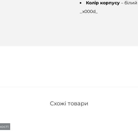
Колір корпусу
– білий
_x000d_
Схожі товари
ності