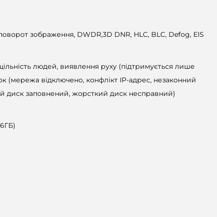
 поворот зображення, DWDR,3D DNR, HLC, BLC, Defog, EIS
щільність людей, виявлення руху (підтримується лише
к (мережа відключено, конфлікт IP-адрес, незаконний
ий диск заповнений, жорсткий диск несправний)
6ГБ)