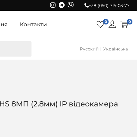
+38 (050) 715-03-77
0
0
ння
Контакти
Русский
Українська
S 8МП (2.8мм) IP відеокамера