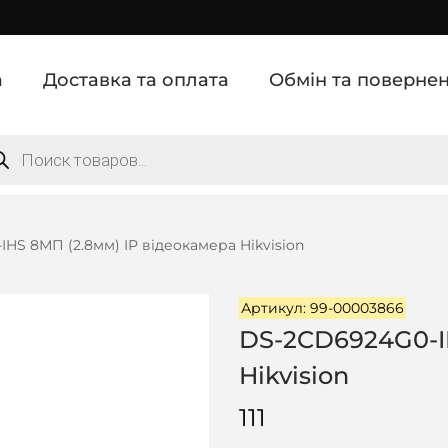
а
Доставка та оплата
Обмін та поверне
HS 8МП (2.8мм) IP відеокамера Hikvision
Артикул: 99-00003866
DS-2CD6924G0-IH
Hikvision
111