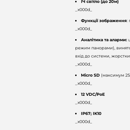
ІЧ світло (до 20м)
_x000d_
Функції зображення
:
_x000d_
Аналітика та аларми:
режим панорами), винято
вхід до системи, жорстк
_x000d_
Micro SD
(максимум 25
_x000d_
12 VDC/PoE
_x000d_
IP67; IK10
_x000d_