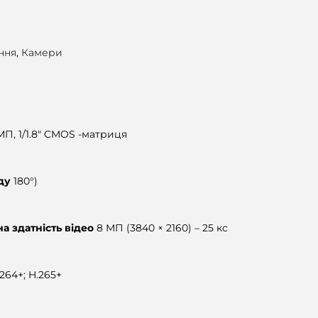
ння
,
Камери
МП, 1/1.8″ CMOS -матриця
яду
180°)
а здатність відео
8 МП (3840 × 2160) – 25 кс
.264+; H.265+