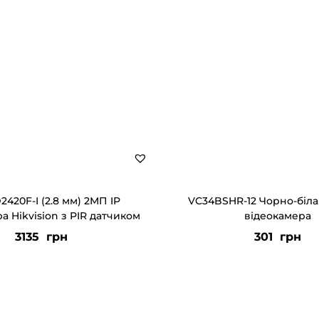
2420F-I (2.8 мм) 2МП IP
VC34BSHR-12 Чорно-біла
а Hikvision з PIR датчиком
відеокамера
3135
грн
301
грн