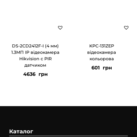
DS-2CD2412F-I (4 мм)
KPC-131ZEP
1.3МП IP відеокамера
відеокамера
Hikvision c PIR
кольорова
датчиком
601
грн
4636
грн
Каталог