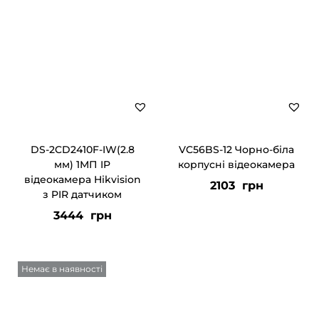
DS-2CD2410F-IW(2.8
VC56BS-12 Чорно-біла
мм) 1МП IP
корпусні відеокамера
відеокамера Hikvision
2103
грн
з PIR датчиком
3444
грн
Немає в наявності