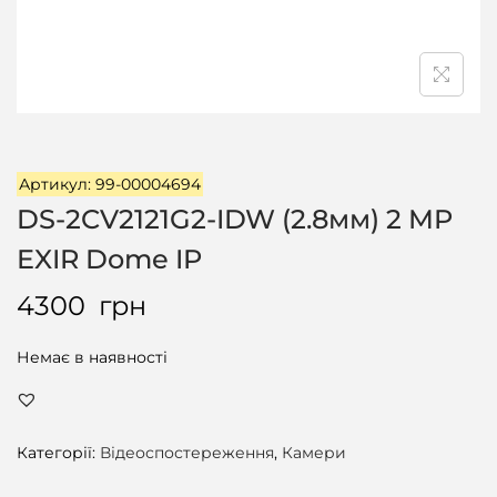
ц
і
ї
Артикул: 99-00004694
DS-2CV2121G2-IDW (2.8мм) 2 MP
EXIR Dome IP
4300
грн
Немає в наявності
Категорії:
Відеоспостереження
,
Камери