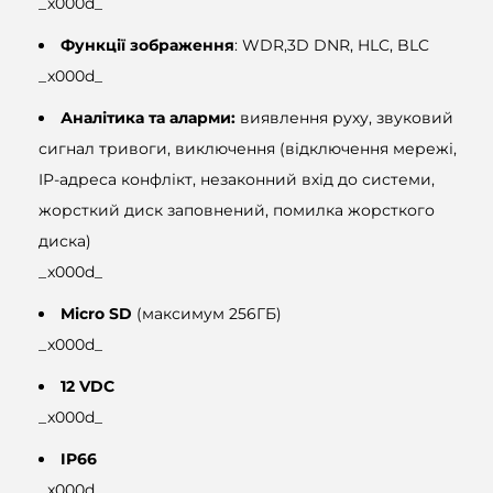
_x000d_
Функції зображення
: WDR,3D DNR, HLC, BLC
_x000d_
Аналітика та аларми:
виявлення руху, звуковий
сигнал тривоги, виключення (відключення мережі,
IP-адреса конфлікт, незаконний вхід до системи,
жорсткий диск заповнений, помилка жорсткого
диска)
_x000d_
Micro SD
(максимум 256ГБ)
_x000d_
12 VDC
_x000d_
IP66
_x000d_