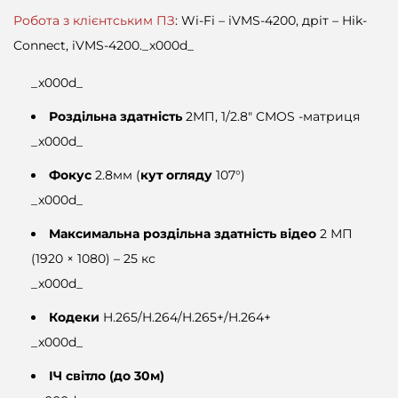
Робота з клієнтським ПЗ
: Wi-Fi – iVMS-4200, дріт – Hik-
Connect, iVMS-4200._x000d_
_x000d_
Роздільна здатність
2МП, 1/2.8" CMOS -матриця
_x000d_
Фокус
2.8мм (
кут огляду
107°)
_x000d_
Максимальна роздільна здатність відео
2 МП
(1920 × 1080) – 25 кс
_x000d_
Кодеки
H.265/H.264/H.265+/H.264+
_x000d_
ІЧ світло (до 30м)